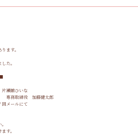
あります。
ました。
■
ひいな
藤健太郎
７回メールにて
い。
けます。