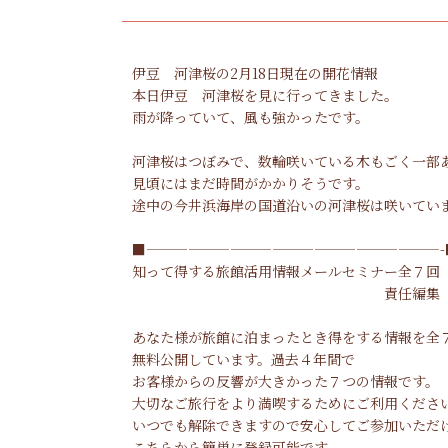
伊豆 河津桜の2月18日現在の開花情報
本日伊豆 河津桜を見に行ってきました。
雨が降っていて、風も強かったです。
河津桜はつぼみで、数輪咲いている木もごく一部
見頃にはまだ時間がかかりそうです。
途中の今井浜海岸の国道沿いの河津桜は咲いてい
■—————————————————————-
知って得する旅館活用情報メールセミナー全７回
責任編集 片瀬館
専務取締役 加
あなた様が旅館に泊まったとき得をする情報を全
無料公開しています。過去４年間で
お客様からの反響が大きかった７つの情報です。
大切なご旅行をより満喫するためにご利用くださ
いつでも解除できますので安心してご参加いただ
こちらから簡単に登録可能です。