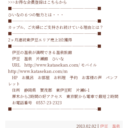
>>>
お得な会員登録はこちらから
■—————————————————————-■
ひいなの６つの魅力とは・・・
■—————————————————————-■
カップル、ご夫婦にご支持され続けている理由とは？
■—————————————————————-■
2ヶ月連続東伊豆エリア売上1位獲得
■—————————————————————-■
伊豆の温泉が満喫できる温泉旅館
伊豆 温泉
片瀬館 ひいな
URL
http://www.katasekan.com/
モバイル
http://www.katasekan.com/m
HP
お風呂
お部屋
お料理
予約
お客様の声
パンフ
レット
住所 静岡県 賀茂郡 東伊豆町 片瀬6-1
厚木から2時間の好アクセス 東京駅から電車で最短２時間
お電話番号
0557-23-2323
■—————————————————————-■
2013.02.02 |
伊豆 温泉