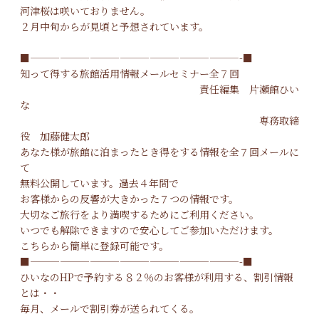
河津桜は咲いておりません。
２月中旬からが見頃と予想されています。
■—————————————————————-■
知って得する旅館活用情報メールセミナー全７回
責任編集 片瀬館ひい
な
専務取締
役 加藤健太郎
あなた様が旅館に泊まったとき得をする情報を全７回メールに
て
無料公開しています。過去４年間で
お客様からの反響が大きかった７つの情報です。
大切なご旅行をより満喫するためにご利用ください。
いつでも解除できますので安心してご参加いただけます。
こちらから簡単に登録可能です。
■—————————————————————-■
ひいなのHPで予約する８２％のお客様が利用する、割引情報
とは・・
毎月、メールで割引券が送られてくる。