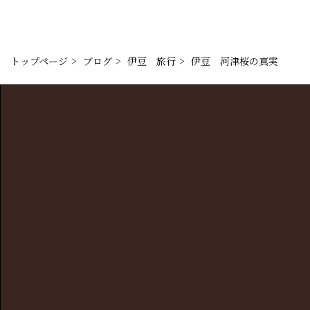
トップページ
ブログ
伊豆　旅行
伊豆　河津桜の真実