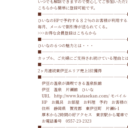
いつでも解除できますので安心してご参加いただ
こちらから簡単に登録可能です。
■—————————————————————-
ひいなのHPで予約する８２％のお客様が利用す
毎月、メールで割引券が送られてくる。
>>>
お得な会員登録はこちらから
■—————————————————————-
ひいなの６つの魅力とは・・・
■—————————————————————-
カップル、ご夫婦にご支持され続けている理由と
■—————————————————————-
2ヶ月連続東伊豆エリア売上1位獲得
■—————————————————————-
伊豆の温泉が満喫できる温泉旅館
伊豆 温泉
片瀬館 ひいな
URL
http://www.katasekan.com/
モバイ
HP
お風呂
お部屋
お料理
予約
お客様の
住所 静岡県 賀茂郡 東伊豆町 片瀬6-1
厚木から2時間の好アクセス 東京駅から電車で
お電話番号
0557-23-2323
■—————————————————————-