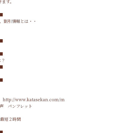
けます。
■
る、割引情報とは・・
■
■
は？
■
■
ル
http://www.katasekan.com/m
声
パンフレット
最短２時間
■