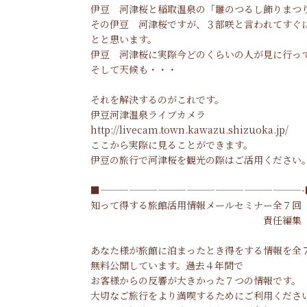
伊豆 河津桜と稲取温泉の「雛のつるし飾りまつ
その伊豆 河津桜ですが、３部咲と言われてすぐ
とと思います。
伊豆 河津桜に実際今どのくらいの人が見に行っ
そして天候も・・・
それを解決するのがこれです。
伊豆河津温泉ライブカメラ
http://livecam.town.kawazu.shizuoka.jp/
ここから実際に見ることができます。
伊豆の旅行で河津桜を観光の際はご活用ください
■—————————————————————-
知って得する旅館活用情報メールセミナー全７回
責任編集 片瀬館
専務取締役 加
あなた様が旅館に泊まったとき得をする情報を全
無料公開しています。過去４年間で
お客様からの反響が大きかった７つの情報です。
大切なご旅行をより満喫するためにご利用くださ