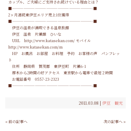
カップル、ご夫婦にご支持され続けている理由とは？
■—————————————————————-■
2ヶ月連続東伊豆エリア売上1位獲得
■—————————————————————-■
伊豆の温泉が満喫できる温泉旅館
伊豆 温泉
片瀬館 ひいな
URL
http://www.katasekan.com/
モバイル
http://www.katasekan.com/m
HP
お風呂
お部屋
お料理
予約
お客様の声
パンフレッ
ト
住所 静岡県 賀茂郡 東伊豆町 片瀬6-1
厚木から2時間の好アクセス 東京駅から電車で最短２時間
お電話番号
0557-23-2323
■—————————————————————-■
2011.03.08 |
伊豆 観光
« 前の記事へ
次の記事へ »