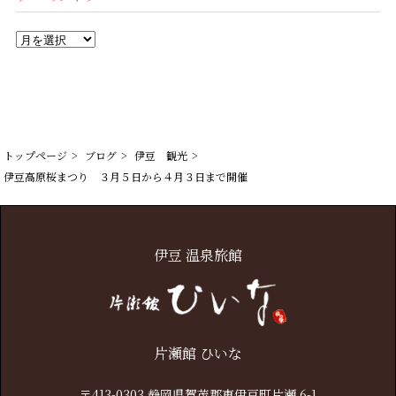
ア
ー
カ
イ
ブ
トップページ
ブログ
伊豆　観光
伊豆高原桜まつり　３月５日から４月３日まで開催
伊豆 温泉旅館
片瀬館 ひいな
〒413-0303 静岡県賀茂郡東伊豆町片瀬 6-1