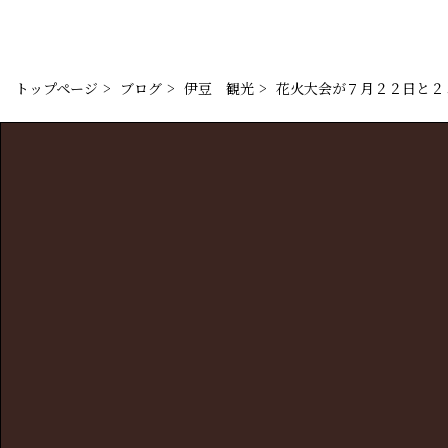
トップページ
ブログ
伊豆　観光
花火大会が７月２２日と２